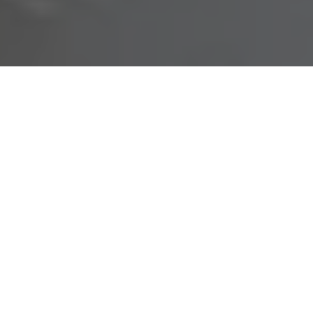
Job Opening
채용 중인 공고
찾아보기
[상시 인재pool] HW Engineer
[상시 인재pool] 기구 Engineer